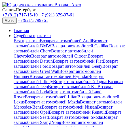
Санкт-Петербург
+7 (812) 717-15-10
+7 (921) 379-97-61
+7(921)3799761
Меню
Главная
Судебная практика
Вся практика
Возврат автомобилей Audi
Возврат
автомобилей BMW
Возврат автомобилей Cadillac
Возврат
автомобилей Chery
Возврат автомобилей
Chevrolet
Возврат автомобилей Citroen
Возврат
автомобилей Datsun
Возврат автомобилей Fiat
Возврат
автомобилей Ford
Возврат автомобилей Geely
Возврат
автомобилей Great Wall
Возврат автомобилей
Hummer
Возврат автомобилей Hyundai
Возврат
автомобилей Infinity
Возврат автомобилей Jaguar
Возврат
автомобилей Jeep
Возврат автомобилей Kia
Возврат
автомобилей Lada
Возврат автомобилей Land
Rover
Возврат автомобилей Lifan
Возврат автомобилей
Lexus
Возврат автомобилей Mazda
Возврат автомобилей
Mercedes-Benz
Возврат автомобилей Nissan
Возврат
автомобилей Opel
Возврат автомобилей Renault
Возврат
автомобилей Seat
Возврат автомобилей Skoda
Возврат
автомобилей Ssang Yong
Возврат автомобилей