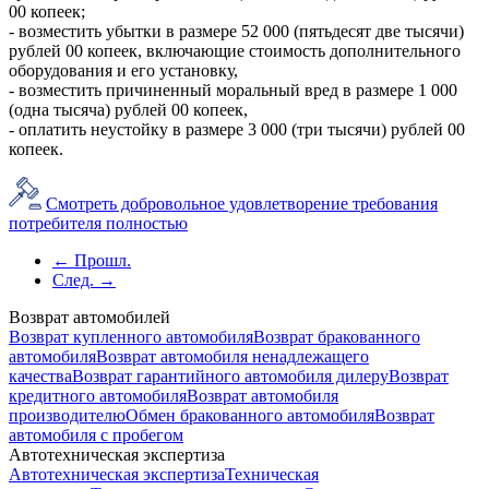
00 копеек;
- возместить убытки в размере 52 000 (пятьдесят две тысячи)
рублей 00 копеек, включающие стоимость дополнительного
оборудования и его установку,
- возместить причиненный моральный вред в размере 1 000
(одна тысяча) рублей 00 копеек,
- оплатить неустойку в размере 3 000 (три тысячи) рублей 00
копеек.
Смотреть добровольное удовлетворение требования
потребителя полностью
← Прошл.
След. →
Возврат автомобилей
Возврат купленного автомобиля
Возврат бракованного
автомобиля
Возврат автомобиля ненадлежащего
качества
Возврат гарантийного автомобиля дилеру
Возврат
кредитного автомобиля
Возврат автомобиля
производителю
Обмен бракованного автомобиля
Возврат
автомобиля с пробегом
Автотехническая экспертиза
Автотехническая экспертиза
Техническая