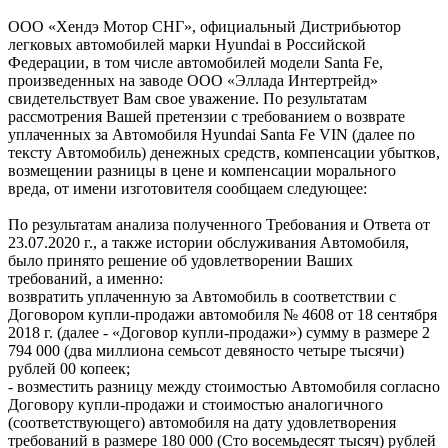
ООО «Хендэ Мотор СНГ», официальный Дистрибьютор
легковых автомобилей марки Hyundai в Российской
Федерации, в том числе автомобилей модели Santa Fe,
произведенных на заводе ООО «Эллада Интертрейд»
свидетельствует Вам свое уважение. По результатам
рассмотрения Вашей претензии с требованием о возврате
уплаченных за Автомобиля Hyundai Santa Fe VIN (далее по
тексту Автомобиль) денежных средств, компенсации убытков,
возмещении разницы в цене и компенсации морального
вреда, от имени изготовителя сообщаем следующее:
По результатам анализа полученного Требования и Ответа от
23.07.2020 г., а также истории обслуживания Автомобиля,
было принято решение об удовлетворении Ваших
требований, а именно:
возвратить уплаченную за Автомобиль в соответствии с
Договором купли-продажи автомобиля № 4608 от 18 сентября
2018 г. (далее - «Договор купли-продажи») сумму в размере 2
794 000 (два миллиона семьсот девяносто четыре тысячи)
рублей 00 копеек;
- возместить разницу между стоимостью Автомобиля согласно
Договору купли-продажи и стоимостью аналогичного
(соответствующего) автомобиля на дату удовлетворения
требований в размере 180 000 (Сто восемьдесят тысяч) рублей