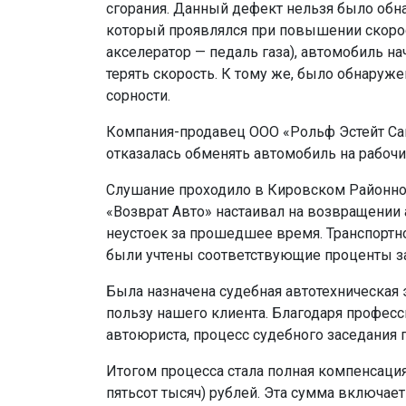
сгорания. Данный дефект нельзя было обн
который проявлялся при повышении скорос
акселератор — педаль газа), автомобиль н
терять скорость. К тому же, было обнаруж
сорности.
Компания-продавец ООО «Рольф Эстейт Сан
отказалась обменять автомобиль на рабочий,
Слушание проходило в Кировском Районном
«Возврат Авто» настаивал на возвращении
неустоек за прошедшее время. Транспортно
были учтены соответствующие проценты з
Была назначена судебная автотехническая 
пользу нашего клиента. Благодаря профе
автоюриста, процесс судебного заседания 
Итогом процесса стала полная компенсация
пятьсот тысяч) рублей. Эта сумма включае