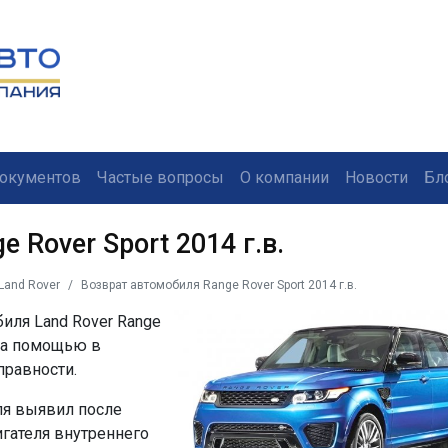
окументов
Частые вопросы
О компании
Новости
Бл
 Rover Sport 2014 г.в.
Land Rover
Возврат автомобиля Range Rover Sport 2014 г.в.
иля Land Rover Range
 за помощью в
правности.
ля выявил после
игателя внутреннего