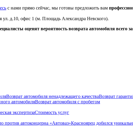
есь
с нами прямо сейчас, мы готовы предложить вам
профессио
я ул. д.10, офис 1 (м. Площадь Александра Невского).
циалисты оценят вероятность возврата автомобиля всего за 
иля
Возврат автомобиля ненадлежащего качества
Возврат гаранти
нного автомобиля
Возврат автомобиля с пробегом
еская экспертиза
Стоимость услуг
о против автоконцерна «Автоваз»
Красноярец добился уникальн