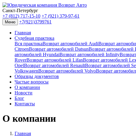
Санкт-Петербург
+7 (812) 717-15-10
+7 (921) 379-97-61
+7(921)3799761
Меню
Главная
Судебная практика
Вся практика
Возврат автомобилей Audi
Возврат автомо
Citroen
Возврат автомобилей Datsun
Возврат автомобилей F
автомобилей Hyundai
Возврат автомобилей Infinity
Возврат
Rover
Возврат автомобилей Lifan
Возврат автомобилей Le
Opel
Возврат автомобилей Renault
Возврат автомобилей Se
Volkswagen
Возврат автомобилей Volvo
Возврат автомобил
Образцы документов
Частые вопросы
О компании
Новости
Блог
Контакты
О компании
Главная