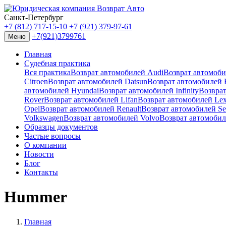
Санкт-Петербург
+7 (812) 717-15-10
+7 (921) 379-97-61
+7(921)3799761
Меню
Главная
Судебная практика
Вся практика
Возврат автомобилей Audi
Возврат автомо
Citroen
Возврат автомобилей Datsun
Возврат автомобилей F
автомобилей Hyundai
Возврат автомобилей Infinity
Возврат
Rover
Возврат автомобилей Lifan
Возврат автомобилей Le
Opel
Возврат автомобилей Renault
Возврат автомобилей Se
Volkswagen
Возврат автомобилей Volvo
Возврат автомобил
Образцы документов
Частые вопросы
О компании
Новости
Блог
Контакты
Hummer
Главная