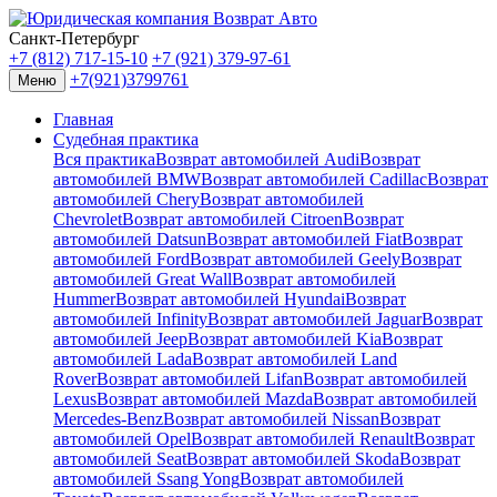
Санкт-Петербург
+7 (812) 717-15-10
+7 (921) 379-97-61
+7(921)3799761
Меню
Главная
Судебная практика
Вся практика
Возврат автомобилей Audi
Возврат
автомобилей BMW
Возврат автомобилей Cadillac
Возврат
автомобилей Chery
Возврат автомобилей
Chevrolet
Возврат автомобилей Citroen
Возврат
автомобилей Datsun
Возврат автомобилей Fiat
Возврат
автомобилей Ford
Возврат автомобилей Geely
Возврат
автомобилей Great Wall
Возврат автомобилей
Hummer
Возврат автомобилей Hyundai
Возврат
автомобилей Infinity
Возврат автомобилей Jaguar
Возврат
автомобилей Jeep
Возврат автомобилей Kia
Возврат
автомобилей Lada
Возврат автомобилей Land
Rover
Возврат автомобилей Lifan
Возврат автомобилей
Lexus
Возврат автомобилей Mazda
Возврат автомобилей
Mercedes-Benz
Возврат автомобилей Nissan
Возврат
автомобилей Opel
Возврат автомобилей Renault
Возврат
автомобилей Seat
Возврат автомобилей Skoda
Возврат
автомобилей Ssang Yong
Возврат автомобилей